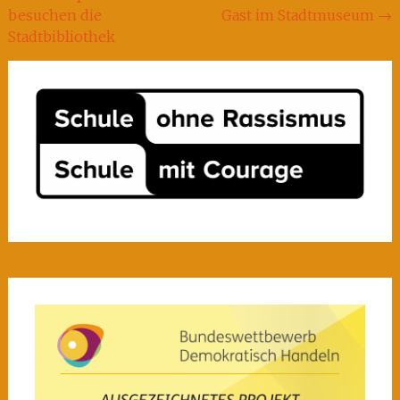
besuchen die
Gast im Stadtmuseum
→
Stadtbibliothek