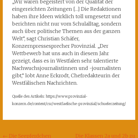
„Wir waren begeistert von der Qualität der
eingereichten Zeitungen […] Die Redaktionen
haben ihre Ideen wirklich toll umgesetzt und
berichten nicht nur vom Schulalltag, sondern
auch über politische Themen aus der ganzen
Welt“, sagt Christian Schäfer,
Konzernpressesprecher Provinzial. „Der
Wettbewerb hat uns auch in diesem Jahr
gezeigt, dass es in Westfalen sehr talentierte
Nachwuchsjournalistinnen und -journalisten
gibt,“ lobt Anne Eckrodt, Chefredakteurin der
Westfälischen Nachrichten.
Quelle des Artikels: https://www.provinzial-
konzern.de/content/csr/westfaelische-provinzial/schuelerzeitung/
Beitragsnavigation
←
Die Seepferdchen
Die Klassen 2a und 2b zu