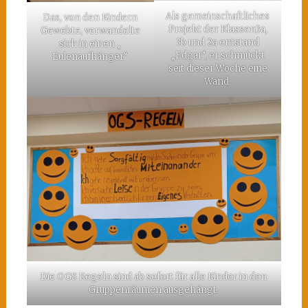
Als gemeinschaftliches
Das, von den Kindern
Projekt der Klassen3a,
Gewebte, verwandelte
3b und 2a entstand
sich in einen „
„Edgar“, er schmückt
Eulenaufhänger“
seit dieser Woche eine
Wand.
Die OGS Regeln sind ab sofort für alle Kinder in den
Gruppenräumen ausgehängt.