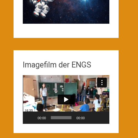
Imagefilm der ENGS
Video-
Player
00:00
00:00