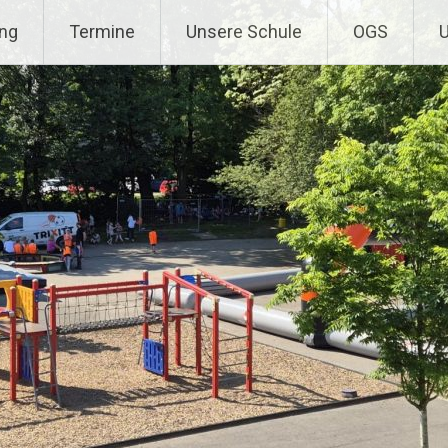
ng
Termine
Unsere Schule
OGS
U