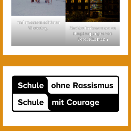
und an einem schönen
Nachtaufnahme unseres
Wintertag.
Haupteinganges von
Peter Klusmann